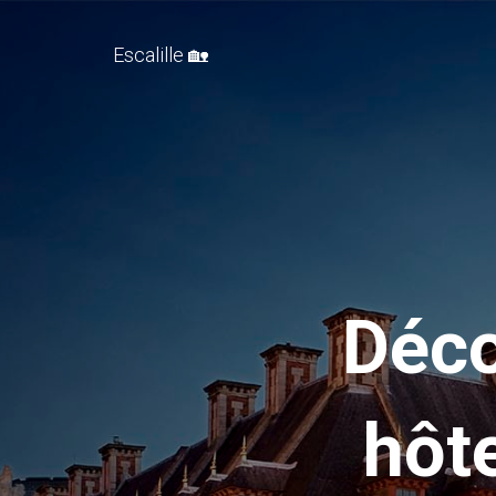
Escalille 🏡
Déco
hôt