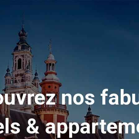
uvrez nos fab
els & appartem