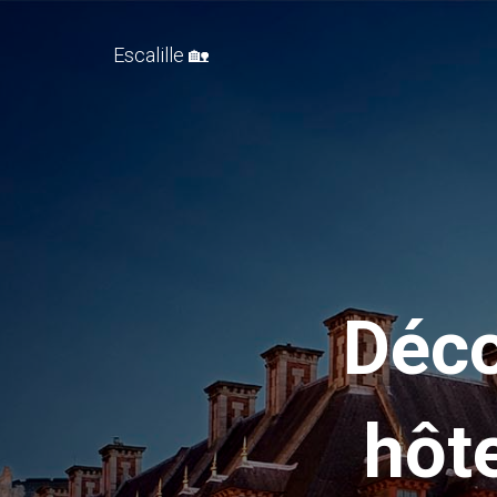
Escalille 🏡
Déco
hôt