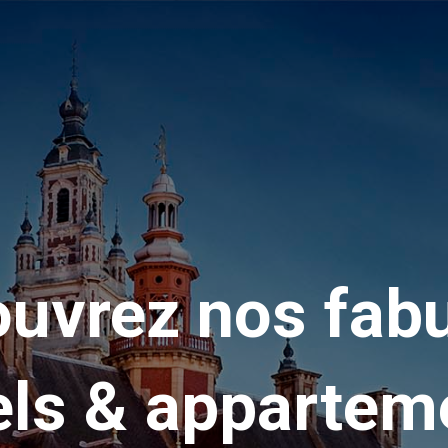
uvrez nos fab
els & appartem