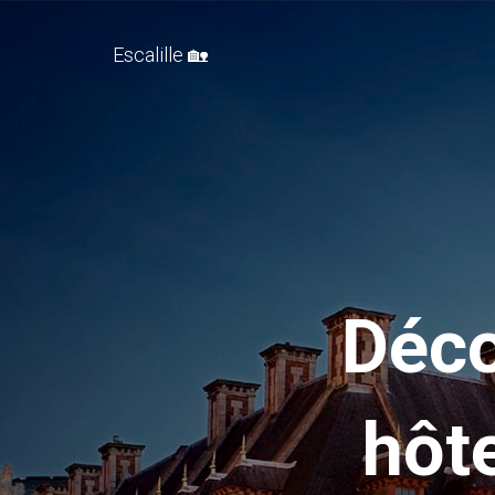
Escalille 🏡
Déco
hôt