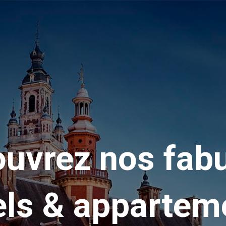
uvrez nos fab
els & appartem