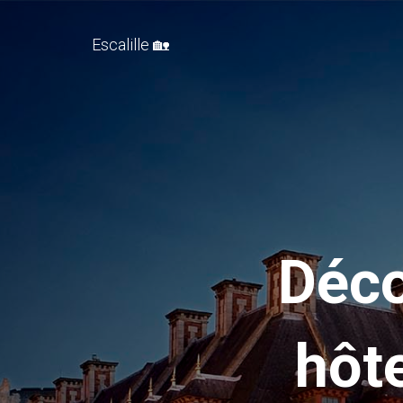
Escalille 🏡
Déco
hôt