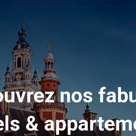
uvrez nos fab
els & appartem