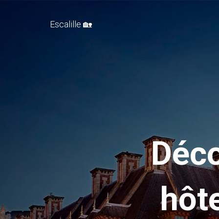
Escalille 🏡
Déco
hôt