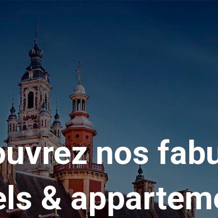
uvrez nos fab
els & appartem