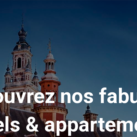
uvrez nos fab
els & appartem