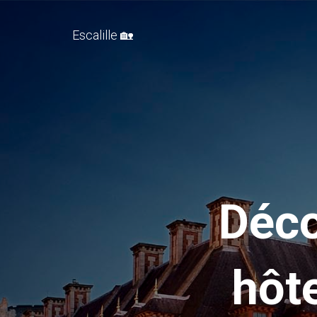
Escalille 🏡
Déco
hôt