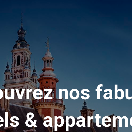
uvrez nos fab
els & appartem