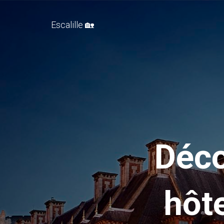
Escalille 🏡
Déco
hôt