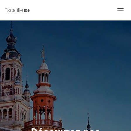
Escalille 🏡
DÉPLI