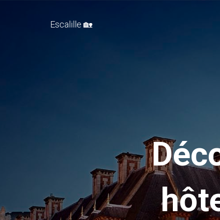
Escalille 🏡
Déco
hôt