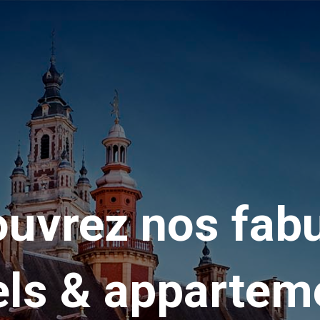
uvrez nos fab
els & appartem