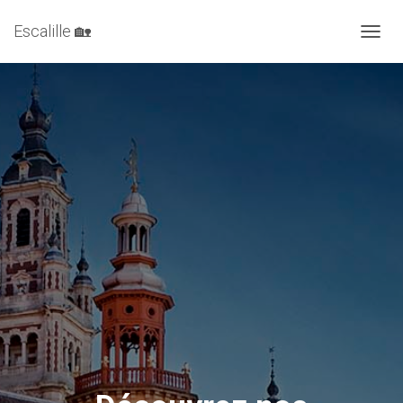
Escalille 🏡
DÉPLI