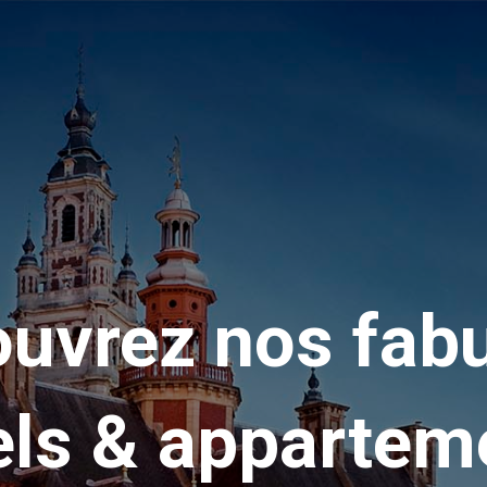
uvrez nos fab
els & appartem