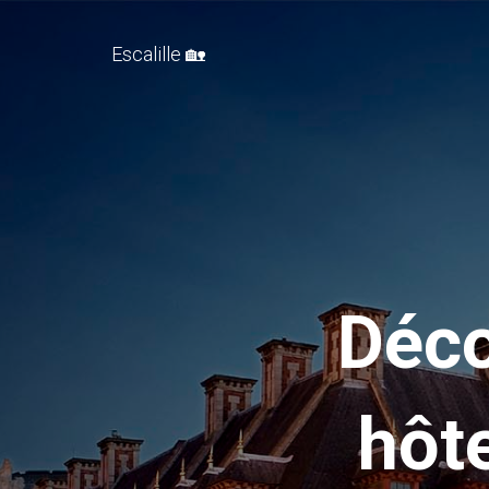
Escalille 🏡
Déco
hôt