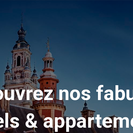
uvrez nos fab
els & appartem