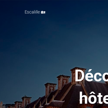
Escalille 🏡
Déco
hôt