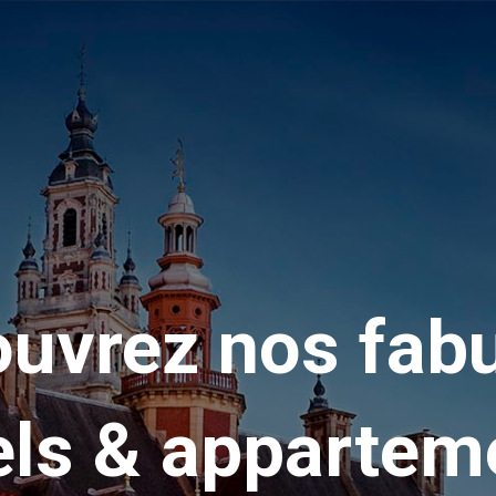
uvrez nos fab
els & appartem