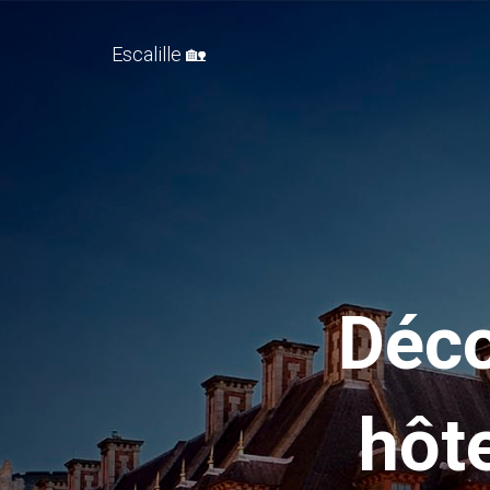
Escalille 🏡
Déco
hôt