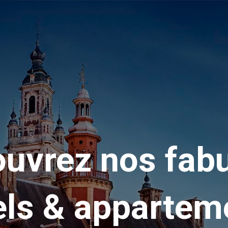
uvrez nos fab
els & appartem