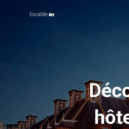
Escalille 🏡
Déco
hôt