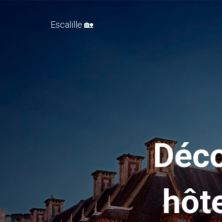
Escalille 🏡
Déco
hôt