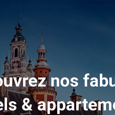
uvrez nos fab
els & appartem