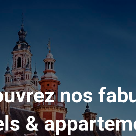
uvrez nos fab
els & appartem