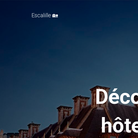
Escalille 🏡
Déco
hôt