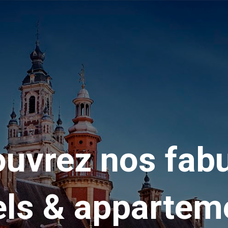
uvrez nos fab
els & appartem