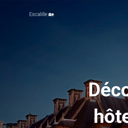
Escalille 🏡
Déco
hôt