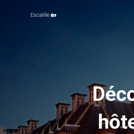
Escalille 🏡
Déco
hôt