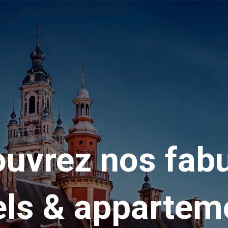
uvrez nos fab
els & appartem