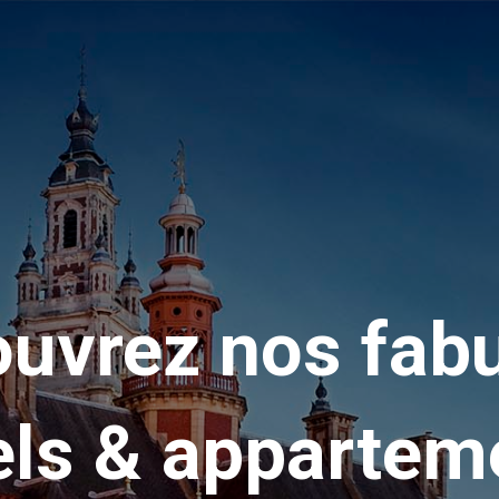
uvrez nos fab
els & appartem