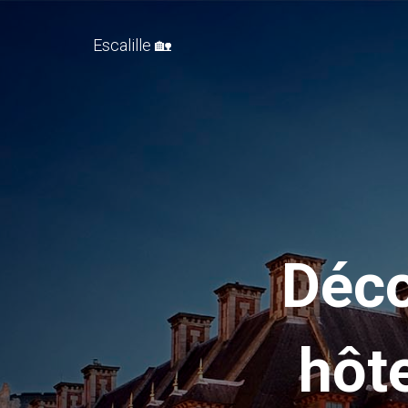
Escalille 🏡
Déco
hôt