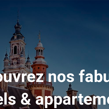
uvrez nos fab
els & appartem