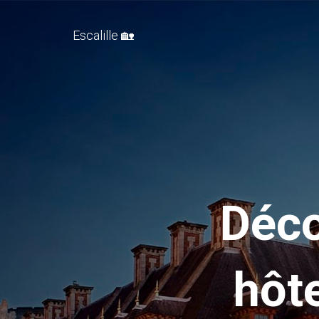
Escalille 🏡
Déco
hôt