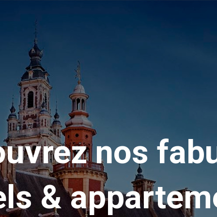
uvrez nos fab
els & appartem