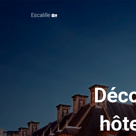
Escalille 🏡
Déco
hôt