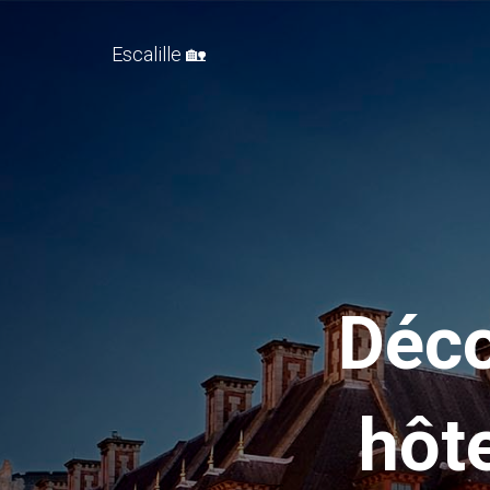
Escalille 🏡
Déco
hôt