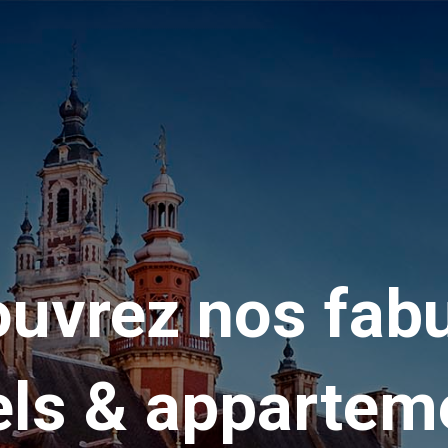
uvrez nos fab
els & appartem