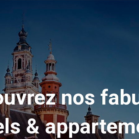
uvrez nos fab
els & appartem