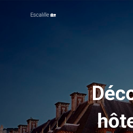
Escalille 🏡
Déco
hôt