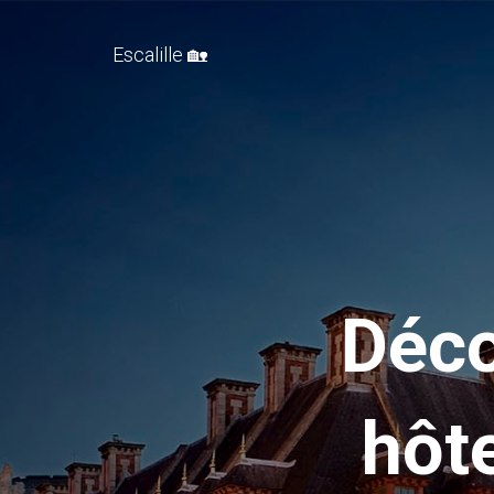
Escalille 🏡
Déco
hôt