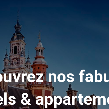
uvrez nos fab
els & appartem