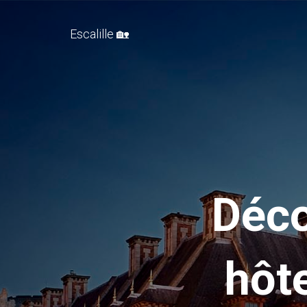
Escalille 🏡
Déco
hôt