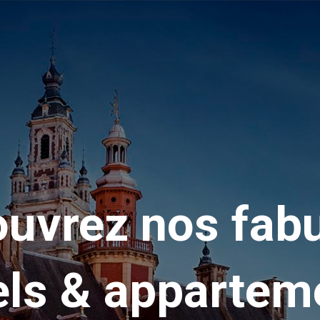
uvrez nos fab
els & appartem